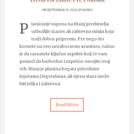
ON SEPTEMBAR 19, 2024 BY
BOSKO
P
laniranje uspona na Rtanj predstavlja
uzbudljiv izazov, ali zahtevna misija koja
traži dobru pripremu. Pre nego što
krenete na ovu nezaboravnu avanturu, važno
je da razumete ključne aspekte koji će vam
pomoći da bezbedno i uspešno osvojite ovaj
vrh. Rtanj je planina bogata prirodnim
lepotama i legendama, ali njena staza može
biti teška i zahtevna.
Read More