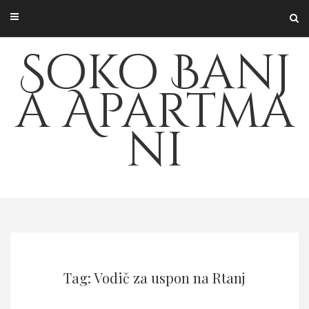
Soko Banj
a Apartma
ni
Tag: Vodič za uspon na Rtanj